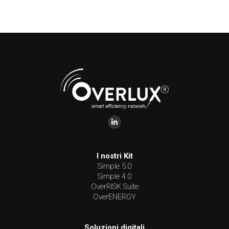
Find us on:
I nostri Kit
Simple 5.0
Simple 4.0
OverRISK Suite
OverENERGY
Soluzioni digitali