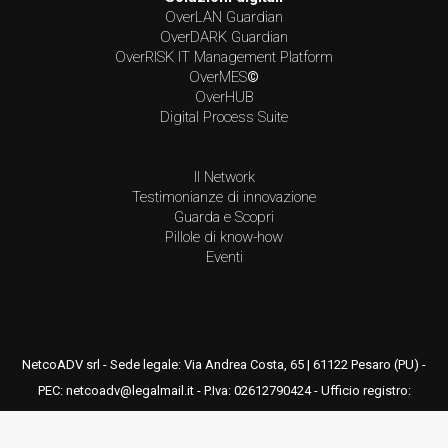
OverLAN Guardian
OverDARK Guardian
OverRISK IT Management Platform
OverMES
©
OverHUB
Digital Process Suite
Il Network
Testimonianze di innovazione
Guarda e Scopri
Pillole di know-how
Eventi
NetcoADV srl - Sede legale: Via Andrea Costa, 65 | 61122 Pesaro (PU) -
PEC: netcoadv@legalmail.it - P.Iva: 02612790424 - Ufficio registro:
Pesaro e Urbino - REA: PS-189669 - Capitale sociale: € 50.000,00 i.v.
privacy
|
cookies