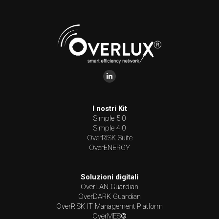
Find us on:
I nostri Kit
Simple 5.0
Simple 4.0
OverRISK Suite
OverENERGY
Soluzioni digitali
OverLAN Guardian
OverDARK Guardian
OverRISK IT Management Platform
OverMES
©