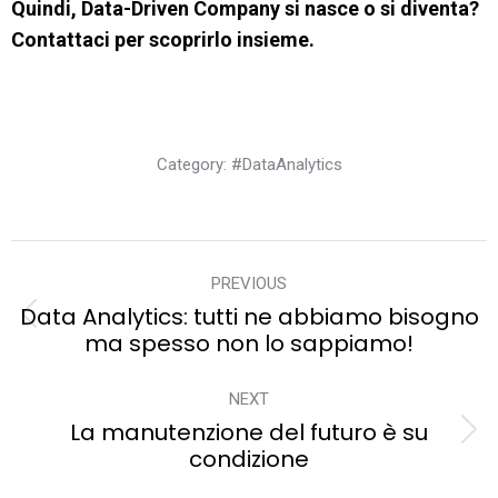
Quindi, Data-Driven Company si nasce o si diventa?
Contattaci per scoprirlo insieme.
Category:
#DataAnalytics
Post
navigation
PREVIOUS
Data Analytics: tutti ne abbiamo bisogno
Previous
ma spesso non lo sappiamo!
post:
NEXT
La manutenzione del futuro è su
Next
condizione
post: